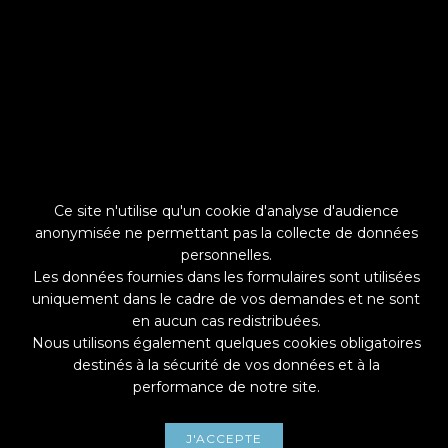
TECHNOPOMPE
CONCEPTEUR & FABRIQUANT DE POMPES
Ce site n'utilise qu'un cookie d'analyse d'audience
ZI Auguste I
anonymisée ne permettant pas la collecte de données
12 chemin des Fossés
33610 CESTAS
personnelles.
Les données fournies dans les formulaires sont utilisées
HORAIRES
uniquement dans le cadre de vos demandes et ne sont
Du Lundi au Jeudi : 8h - 17h
en aucun cas redistribuées.
Vendredi : 8h - 12h
Nous utilisons également quelques cookies obligatoires
destinés à la sécurité de vos données et à la
performance de notre site.
NOUS CONTACTER
contact@technopompe.fr
J'ACCEPTE
05 57 02 13 63