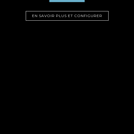
CONTACTEZ-NOUS
EN SAVOIR PLUS ET CONFIGURER
LIENS UTILES
CONSULTEZ NOS BROCHURES